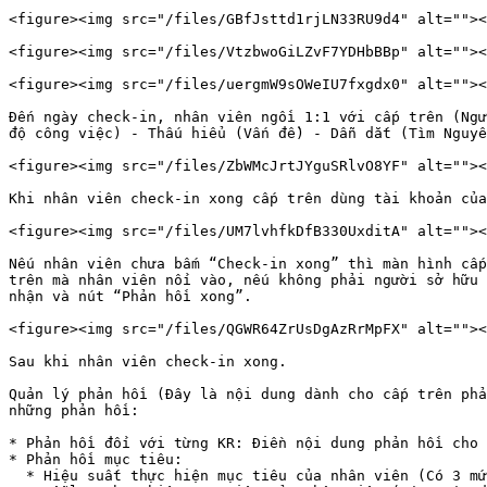
<figure><img src="/files/GBfJsttd1rjLN33RU9d4" alt=""><
<figure><img src="/files/VtzbwoGiLZvF7YDHbBBp" alt=""><
<figure><img src="/files/uergmW9sOWeIU7fxgdx0" alt=""><
Đến ngày check-in, nhân viên ngồi 1:1 với cấp trên (Ngư
độ công việc) - Thấu hiểu (Vấn đề) - Dẫn dắt (Tìm Nguyê
<figure><img src="/files/ZbWMcJrtJYguSRlvO8YF" alt=""><
Khi nhân viên check-in xong cấp trên dùng tài khoản của
<figure><img src="/files/UM7lvhfkDfB330UxditA" alt=""><
Nếu nhân viên chưa bấm “Check-in xong” thì màn hình cấp
trên mà nhân viên nối vào, nếu không phải người sở hữu 
nhận và nút “Phản hồi xong”.

<figure><img src="/files/QGWR64ZrUsDgAzRrMpFX" alt=""><
Sau khi nhân viên check-in xong.

Quản lý phản hồi (Đây là nội dung dành cho cấp trên phả
những phản hồi:

* Phản hồi đối với từng KR: Điền nội dung phản hồi cho 
* Phản hồi mục tiêu:

  * Hiệu suất thực hiện mục tiêu của nhân viên (Có 3 mức độ: Tốt - Bình thường - Chưa tốt)
