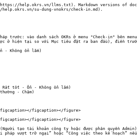
https://help.okrs.vn/llms.txt). Markdown versions of doc
/help.okrs.vn/su-dung-vnokrs/check-in.md).

háp trước: vào danh sách OKRs ở menu "Check-in" bên menu
ợc ở hiện tại so với Mục tiêu đặt ra ban đầu), điền trướ
n - Không ổn lắm)

 Rất tốt - Ổn - Không ổn lắm)

thường - Chậm)

figcaption></figcaption></figure>

figcaption></figcaption></figure>

(Người tạo tài khoản công ty hoặc được phân quyền Admin)
i pháp vượt trở ngại” hoặc “Công việc theo kế hoạch” nếu