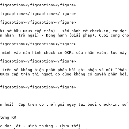
figcaption></figcaption></figure>

figcaption></figcaption></figure>

figcaption></figcaption></figure>

ời sở hữu OKRs cấp trên). Tiến hành mở check-in, tự đọc 
n nhân, trở ngại) - Đồng hành (Giải pháp). Cuối cùng chọ
figcaption></figcaption></figure>

 mình vào màn hình check-in OKRs của nhân viên, lúc này 
figcaption></figcaption></figure>

 trên sẽ không hiện phần phản hồi ghi nhận và nút “Phản 
OKRs cấp trên thì người đó cũng không có quyền phản hồi,
figcaption></figcaption></figure>

n hồi): Cấp trên có thể ngồi ngay tại buổi check-in, sử 
từng KR
