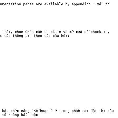
umentation pages are available by appending `.md` to 
 trái, chọn OKRs cần check-in và mở cửa sổ check-in, 
c các thông tin theo các câu hỏi:

 bật chức năng “Kế hoạch” ở trong phần cài đặt thì câu 
 có không bắt buộc.
