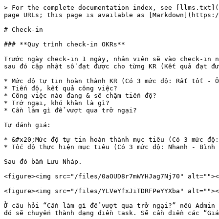
> For the complete documentation index, see [llms.txt](
page URLs; this page is available as [Markdown](https:/
# Check-in

### **Quy trình check-in OKRs**

Trước ngày check-in 1 ngày, nhân viên sẽ vào check-in n
sau đó cập nhật số đạt được cho từng KR (Kết quả đạt đư
* Mức độ tự tin hoàn thành KR (Có 3 mức độ: Rất tốt - Ổ
* Tiến độ, kết quả công việc?

* Công việc nào đang & sẽ chậm tiến độ?

* Trở ngại, khó khăn là gì?

* Cần làm gì để vượt qua trở ngại?

Tự đánh giá:

* &#x20;Mức độ tự tin hoàn thành mục tiêu (Có 3 mức độ:
* Tốc độ thực hiện mục tiêu (Có 3 mức độ: Nhanh - Bình 
Sau đó bấm Lưu Nháp.

<figure><img src="/files/0aOUD8r7mWYHJag7Nj70" alt=""><
<figure><img src="/files/YLVeYfxJiTDRFPeYYXba" alt=""><
Ở câu hỏi “Cần làm gì để vượt qua trở ngại?” nếu Admin 
đó sẽ chuyển thành dạng điền task. Sẽ cần điền các “Giả