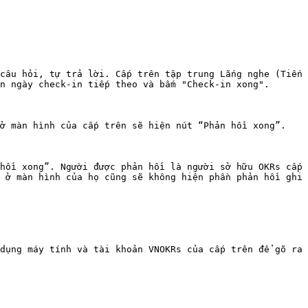
câu hỏi, tự trả lời. Cấp trên tập trung Lắng nghe (Tiến 
n ngày check-in tiếp theo và bấm "Check-in xong".

ở màn hình của cấp trên sẽ hiện nút “Phản hồi xong”.

hồi xong”. Người được phản hồi là người sở hữu OKRs cấp 
 ở màn hình của họ cũng sẽ không hiện phần phản hồi ghi 
dụng máy tính và tài khoản VNOKRs của cấp trên để gõ ra 