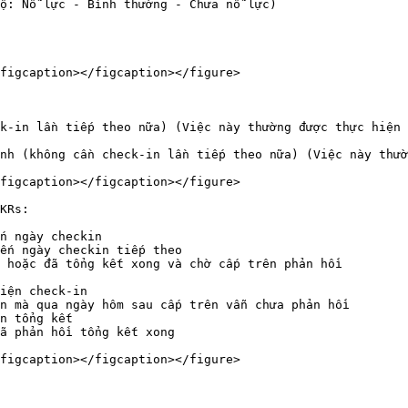
figcaption></figcaption></figure>

k-in lần tiếp theo nữa) (Việc này thường được thực hiện 
nh (không cần check-in lần tiếp theo nữa) (Việc này thườ
figcaption></figcaption></figure>

KRs:

n ngày checkin

ến ngày checkin tiếp theo

 hoặc đã tổng kết xong và chờ cấp trên phản hồi

iện check-in

n mà qua ngày hôm sau cấp trên vẫn chưa phản hồi

n tổng kết

ã phản hồi tổng kết xong

figcaption></figcaption></figure>
