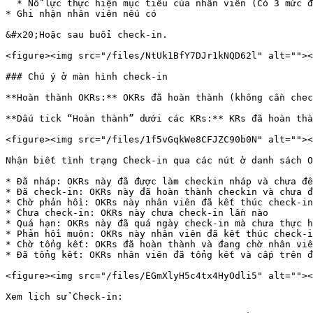
  * Nỗ lực thực hiện mục tiêu của nhân viên (Có 3 mức độ: Nỗ lực - Bình thường - Chưa nỗ lực)

* Ghi nhận nhân viên nếu có

&#x20;Hoặc sau buổi check-in.

<figure><img src="/files/NtUk1BfY7DJr1kNQD62l" alt=""><
### Chú ý ở màn hình check-in

**Hoàn thành OKRs:** OKRs đã hoàn thành (không cần chec
**Dấu tick “Hoàn thành” dưới các KRs:** KRs đã hoàn thà
<figure><img src="/files/1f5vGqkWe8CFJZC90b0N" alt=""><
Nhận biết tình trạng Check-in qua các nút ở danh sách O
* Đã nháp: OKRs này đã được làm checkin nháp và chưa đế
* Đã check-in: OKRs này đã hoàn thành checkin và chưa đ
* Chờ phản hồi: OKRs này nhân viên đã kết thúc check-in
* Chưa check-in: OKRs này chưa check-in lần nào

* Quá hạn: OKRs này đã quá ngày check-in mà chưa thực h
* Phản hồi muộn: OKRs này nhân viên đã kết thúc check-i
* Chờ tổng kết: OKRs đã hoàn thành và đang chờ nhân viê
* Đã tổng kết: OKRs nhân viên đã tổng kết và cấp trên đ
<figure><img src="/files/EGmXlyH5c4tx4HyOdli5" alt=""><
Xem lịch sử Check-in:
