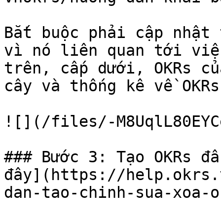
Bắt buộc phải cập nhật 
vì nó liên quan tới việ
trên, cấp dưới, OKRs củ
cây và thống kê về OKRs.
![](/files/-M8UqlL80EYC
### Bước 3: Tạo OKRs đầ
đây](https://help.okrs.