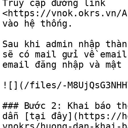
Truy cập đường link 
<https://vnok.okrs.vn/A
vào hệ thống.

Sau khi admin nhập thàn
sẽ có mail gửi về email
email đăng nhập và mật 
![](/files/-M8UjQsG3NHH
### Bước 2: Khai báo th
dẫn [tại đây](https://h
vnokrs/huong-dan-khai-b