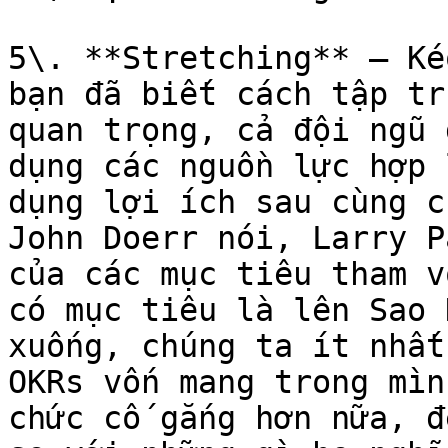
5\. **Stretching** – Ké
bạn đã biết cách tập tr
quan trọng, cả đội ngũ 
dụng các nguồn lực hợp 
dụng lợi ích sau cùng c
John Doerr nói, Larry P
của các mục tiêu tham v
có mục tiêu là lên Sao 
xuống, chúng ta ít nhất
OKRs vốn mang trong mìn
chức cố gắng hơn nữa, đ