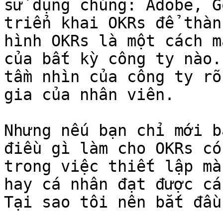
sử dụng chúng: Adobe, G
triển khai OKRs để thàn
hình OKRs là một cách m
của bất kỳ công ty nào.
tầm nhìn của công ty rõ
gia của nhân viên.

Nhưng nếu bạn chỉ mới b
điều gì làm cho OKRs có
trong việc thiết lập mà
hay cá nhân đạt được cá
Tại sao tôi nên bắt đầu