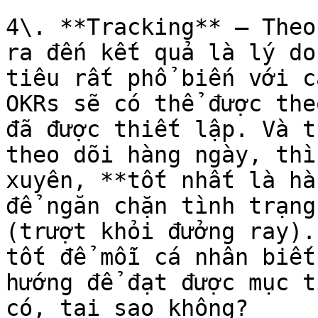
4\. **Tracking** – Theo
ra đến kết quả là lý do
tiêu rất phổ biến với c
OKRs sẽ có thể được the
đã được thiết lập. Và t
theo dõi hàng ngày, thì
xuyên, **tốt nhất là hà
để ngăn chặn tình trạng
(trượt khỏi đưởng ray).
tốt để mỗi cá nhân biết
hướng để đạt được mục t
có, tại sao không?
