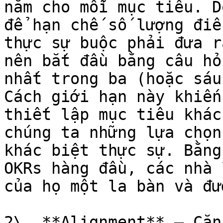
năm cho mỗi mục tiêu. D
để hạn chế số lượng điề
thực sự buộc phải đưa r
nên bắt đầu bằng câu hỏ
nhất trong ba (hoặc sáu
Cách giới hạn này khiến
thiết lập mục tiêu khác
chúng ta những lựa chọn
khác biệt thực sự. Bằng
OKRs hàng đầu, các nhà 
của họ một la bàn và đư
2\. **Alignment** – Căn