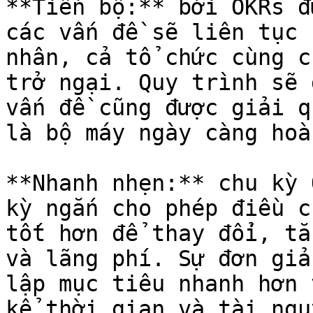
**Tiến bộ:** bởi OKRs đ
các vấn đề sẽ liên tục 
nhân, cả tổ chức cùng c
trở ngại. Quy trình sẽ 
vấn đề cũng được giải q
là bộ máy ngày càng hoà
**Nhanh nhẹn:** chu kỳ 
kỳ ngắn cho phép điều c
tốt hơn để thay đổi, tă
và lãng phí. Sự đơn giả
lập mục tiêu nhanh hơn 
kể thời gian và tài ngu