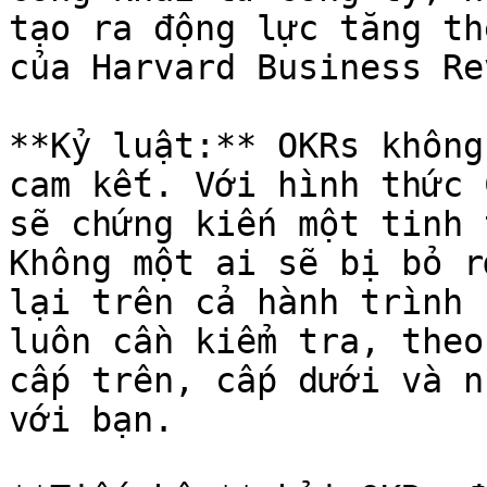
tạo ra động lực tăng th
của Harvard Business Re
**Kỷ luật:** OKRs không
cam kết. Với hình thức 
sẽ chứng kiến một tinh 
Không một ai sẽ bị bỏ r
lại trên cả hành trình 
luôn cần kiểm tra, theo
cấp trên, cấp dưới và n
với bạn.
