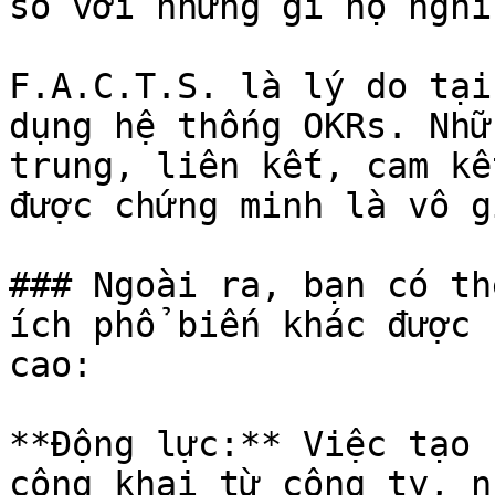
so với những gì họ nghĩ
F.A.C.T.S. là lý do tại
dụng hệ thống OKRs. Nhữ
trung, liên kết, cam kế
được chứng minh là vô g
### Ngoài ra, bạn có th
ích phổ biến khác được 
cao:

**Động lực:** Việc tạo 
công khai từ công ty, n