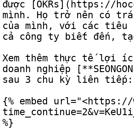
được [OKRs](https://hoc
mình. Họ trở nên có trá
của mình, với các tiêu 
cả công ty biết đến, tạ
Xem thêm thực tế lợi íc
doanh nghiệp [**SEONGON
sau 3 chu kỳ liên tiếp:

{% embed url="<https://
time_continue=2&v=KeU1i