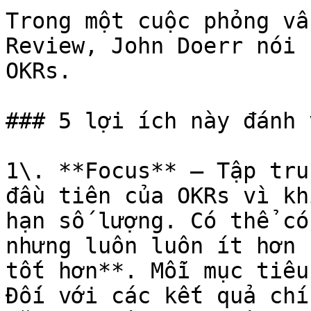
Trong một cuộc phỏng vấ
Review, John Doerr nói 
OKRs.

### 5 lợi ích này đánh 
1\. **Focus** – Tập tru
đầu tiên của OKRs vì kh
hạn số lượng. Có thể có
nhưng luôn luôn ít hơn 
tốt hơn**. Mỗi mục tiêu
Đối với các kết quả chí