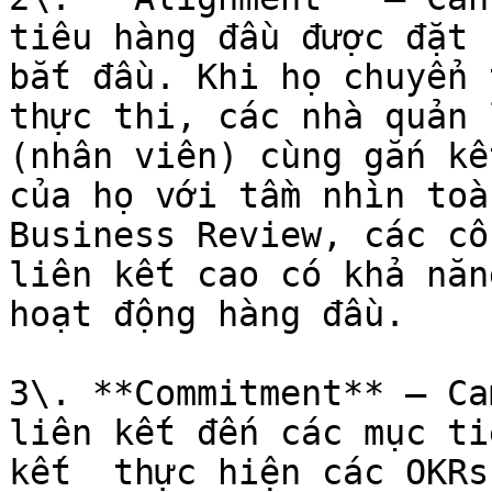
tiêu hàng đầu được đặt 
bắt đầu. Khi họ chuyển 
thực thi, các nhà quản 
(nhân viên) cùng gắn kế
của họ với tầm nhìn toà
Business Review, các cô
liên kết cao có khả năn
hoạt động hàng đầu.

3\. **Commitment** – Ca
liên kết đến các mục ti
kết  thực hiện các OKRs