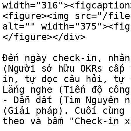
width="316"><figcaption
<figure><img src="/file
alt="" width="375"><fig
</figure></div>

Đến ngày check-in, nhân
(Người sở hữu OKRs cấp 
in, tự đọc câu hỏi, tự 
Lắng nghe (Tiến độ công
- Dẫn dắt (Tìm Nguyên n
(Giải pháp). Cuối cùng 
theo và bấm "Check-in x