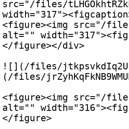
src="/files/tLHGOkhtRZk
width="317"><figcaption
<figure><img src="/file
alt="" width="317"><fig
</figure></div>

![](/files/jtkpsvkdIq2U
(/files/jrZyhKqFkNB9WMU
<figure><img src="/file
alt="" width="316"><fig
</figure>
