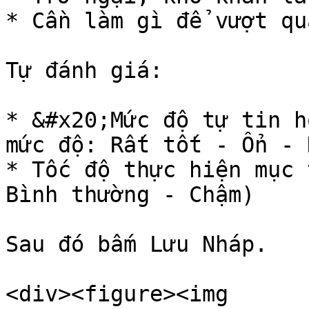
* Cần làm gì để vượt qu
Tự đánh giá:

* &#x20;Mức độ tự tin h
mức độ: Rất tốt - Ổn - 
* Tốc độ thực hiện mục 
Bình thường - Chậm)

Sau đó bấm Lưu Nháp.

<div><figure><img 