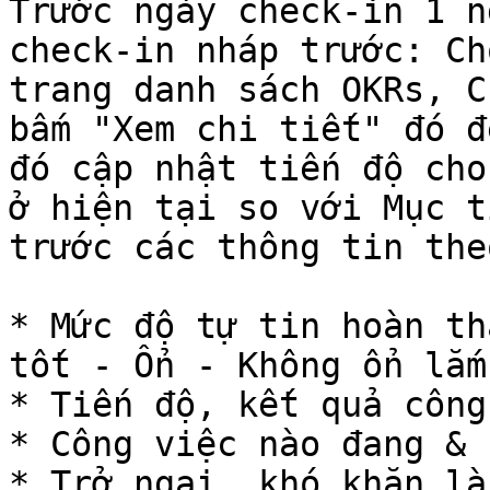
Trước ngày check-in 1 n
check-in nháp trước: Ch
trang danh sách OKRs, C
bấm "Xem chi tiết" đó đ
đó cập nhật tiến độ cho
ở hiện tại so với Mục t
trước các thông tin the
* Mức độ tự tin hoàn th
tốt - Ổn - Không ổn lắm)
* Tiến độ, kết quả công
* Công việc nào đang & 
* Trở ngại, khó khăn là 