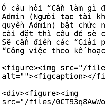
Ở câu hỏi “Cần làm gì đ
Admin (Người tạo tài kh
quyền Admin) bật chức n
cài đặt thì câu đó sẽ c
Sẽ cần điền các “Giải p
“Công việc theo kế hoạc
<figure><img src="/file
alt=""><figcaption></fi
<div><figure><img 
src="/files/0CT93q8AwWo